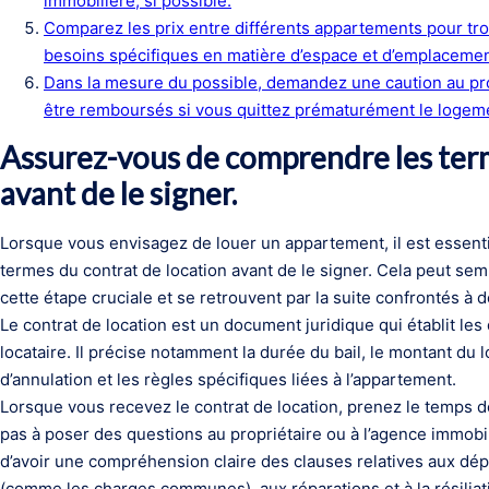
immobilière, si possible.
Comparez les prix entre différents appartements pour trou
besoins spécifiques en matière d’espace et d’emplaceme
Dans la mesure du possible, demandez une caution au prop
être remboursés si vous quittez prématurément le logem
Assurez-vous de comprendre les term
avant de le signer.
Lorsque vous envisagez de louer un appartement, il est essent
termes du contrat de location avant de le signer. Cela peut se
cette étape cruciale et se retrouvent par la suite confrontés 
Le contrat de location est un document juridique qui établit les 
locataire. Il précise notamment la durée du bail, le montant du 
d’annulation et les règles spécifiques liées à l’appartement.
Lorsque vous recevez le contrat de location, prenez le temps de 
pas à poser des questions au propriétaire ou à l’agence immobil
d’avoir une compréhension claire des clauses relatives aux dép
(comme les charges communes), aux réparations et à la résiliati