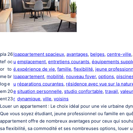
pla
26
lo
appartement spacieux
, 
avantages
, 
belges
, 
centre-ville
,
tef
oc
u
emplacement
, 
entretiens courants
, 
équipements suppl
or
to
é
, 
expérience de vie
, 
famille
, 
flexibilité
, 
jeune profession
me
br
lo
appartement
, 
mobilité
, 
nouveau foyer
, 
options
, 
piscine
log
e
u
réparations courantes
, 
résidence avec vue sur la natur
em
20
e
situation personnelle
, 
studio confortable
, 
travail
, 
valeu
ent
23
r
dynamique
, 
ville
, 
voisins
Louer un appartement : Le choix idéal pour une vie urbaine d
Que vous soyez étudiant, jeune professionnel ou famille en quêt
appartement offre de nombreux avantages pour ceux qui souhait
sa flexibilité, sa commodité et ses nombreuses options, louer 