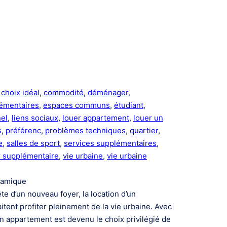
 
choix idéal
, 
commodité
, 
déménager
, 
émentaires
, 
espaces communs
, 
étudiant
, 
nel
, 
liens sociaux
, 
louer appartement
, 
louer un
s
, 
préférenc
, 
problèmes techniques
, 
quartier
, 
e
, 
salles de sport
, 
services supplémentaires
, 
r supplémentaire
, 
vie urbaine
, 
vie urbaine
ynamique
e d’un nouveau foyer, la location d’un
ent profiter pleinement de la vie urbaine. Avec
un appartement est devenu le choix privilégié de