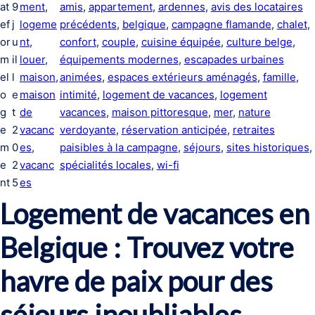
at
9
ment
, 
amis
, 
appartement
, 
ardennes
, 
avis des locataires
ef
j
logeme
précédents
, 
belgique
, 
campagne flamande
, 
chalet
, 
or
u
nt
, 
confort
, 
couple
, 
cuisine équipée
, 
culture belge
, 
m
il
louer
, 
équipements modernes
, 
escapades urbaines
el
l
maison
, 
animées
, 
espaces extérieurs aménagés
, 
famille
, 
o
e
maison
intimité
, 
logement de vacances
, 
logement
g
t
de
vacances
, 
maison pittoresque
, 
mer
, 
nature
e
2
vacanc
verdoyante
, 
réservation anticipée
, 
retraites
m
0
es
, 
paisibles à la campagne
, 
séjours
, 
sites historiques
, 
e
2
vacanc
spécialités locales
, 
wi-fi
nt
5
es
Logement de vacances en
Belgique : Trouvez votre
havre de paix pour des