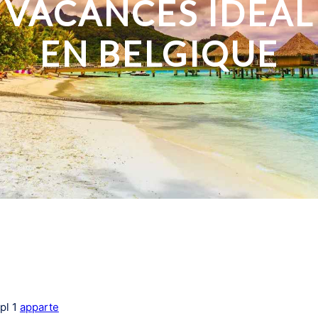
VACANCES IDÉAL
EN BELGIQUE
pl
1
apparte