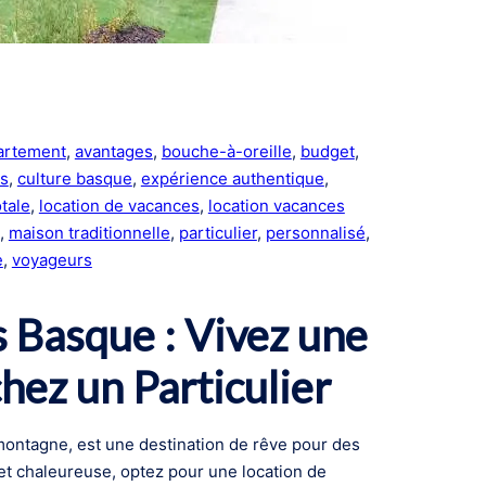
artement
, 
avantages
, 
bouche-à-oreille
, 
budget
, 
és
, 
culture basque
, 
expérience authentique
, 
tale
, 
location de vacances
, 
location vacances
, 
maison traditionnelle
, 
particulier
, 
personnalisé
, 
e
, 
voyageurs
 Basque : Vivez une
hez un Particulier
ontagne, est une destination de rêve pour des
et chaleureuse, optez pour une location de