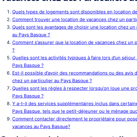
Quels types de logements sont disponibles en location d
Comment trouver une location de vacances chez un parti
Quels sont les avantages de choisir une location chez un 
au Pays Basque ?
Comment s’assurer que la location de vacances chez un pa
?
Quelles sont les activités typiques à faire lors d’un séjou
Pays Basque ?
Est-il possible d’avoir des recommandations ou des avis 
chez un particulier au Pays Basque ?
Quelles sont les règles à respecter lorsqu’on loue une pr
Pays Basque ?
Y a-t-il des services supplémentaires inclus dans certain
Pays Basque, tels que le petit-déjeuner ou le ménage quo
Comment contacter directement le propriétaire pour poser
vacances au Pays Basque?