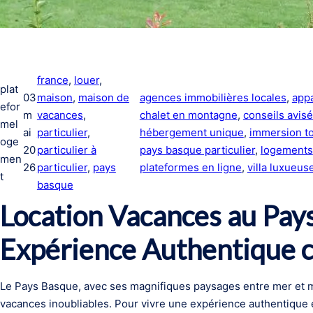
france
, 
louer
, 
plat
03
maison
, 
maison de
agences immobilières locales
, 
app
efor
m
vacances
, 
chalet en montagne
, 
conseils avis
mel
ai
particulier
, 
hébergement unique
, 
immersion to
oge
20
particulier à
pays basque particulier
, 
logements
men
26
particulier
, 
pays
plateformes en ligne
, 
villa luxueus
t
basque
Location Vacances au Pays
Expérience Authentique c
Le Pays Basque, avec ses magnifiques paysages entre mer et m
vacances inoubliables. Pour vivre une expérience authentique 