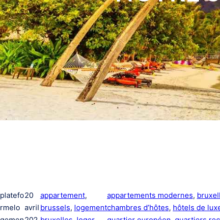
platefo
20
appartement
, 
appartements modernes
, 
bruxel
rmelo
avril
brussels
, 
logement
chambres d’hôtes
, 
hôtels de lux
gemen
202
bruxelles
, 
loger
, 
quartier européen
, 
quartiers r