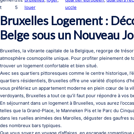
t
5
louer
uccle
Bruxelles Logement : Déco
Belge sous un Nouveau Jo
Bruxelles, la vibrante capitale de la Belgique, regorge de trésor
atmosphère cosmopolite unique. Pour profiter pleinement de tout 
trouver un logement confortable et bien situé.
Avec ses quartiers pittoresques comme le centre historique, l’
quartiers résidentiels, Bruxelles offre une variété d’options d
vous préfériez un appartement moderne en plein cœur de la vil
verdoyants, Bruxelles a tout ce qu’il faut pour répondre à vos b
En séjournant dans un logement à Bruxelles, vous aurez l’occasio
telles que la Grand-Place, le Manneken Pis et le Parc du Cinq
dans les ruelles animées des Marolles, déguster des gaufres s
des nombreux bars typiques.
Que vous soyez en voyage d’affaires, en escapade romantique o