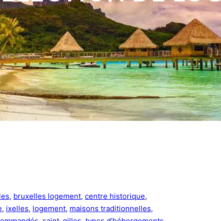
les
, 
bruxelles logement
, 
centre historique
, 
e
, 
ixelles
, 
logement
, 
maisons traditionnelles
, 
ecommandés
, 
saint-gilles
, 
types d’hébergements
, 