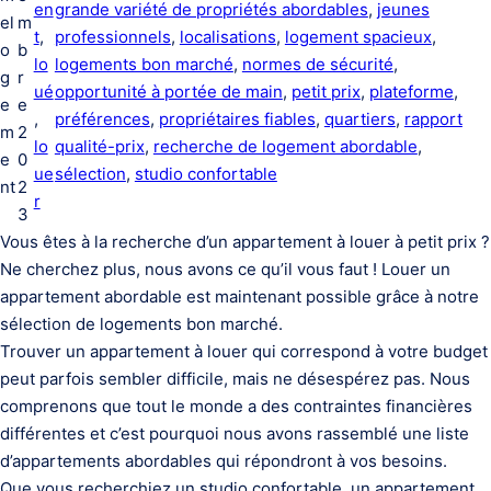
en
grande variété de propriétés abordables
, 
jeunes
el
m
t
, 
professionnels
, 
localisations
, 
logement spacieux
, 
o
b
lo
logements bon marché
, 
normes de sécurité
, 
g
r
ué
opportunité à portée de main
, 
petit prix
, 
plateforme
, 
e
e
, 
préférences
, 
propriétaires fiables
, 
quartiers
, 
rapport
m
2
lo
qualité-prix
, 
recherche de logement abordable
, 
e
0
ue
sélection
, 
studio confortable
nt
2
r
3
Vous êtes à la recherche d’un appartement à louer à petit prix ?
Ne cherchez plus, nous avons ce qu’il vous faut ! Louer un
appartement abordable est maintenant possible grâce à notre
sélection de logements bon marché.
Trouver un appartement à louer qui correspond à votre budget
peut parfois sembler difficile, mais ne désespérez pas. Nous
comprenons que tout le monde a des contraintes financières
différentes et c’est pourquoi nous avons rassemblé une liste
d’appartements abordables qui répondront à vos besoins.
Que vous recherchiez un studio confortable, un appartement