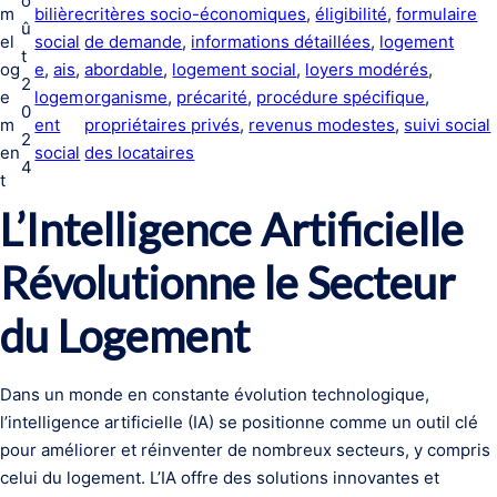
o
m
bilière
critères socio-économiques
, 
éligibilité
, 
formulaire
û
el
social
de demande
, 
informations détaillées
, 
logement
t
og
e
, 
ais
, 
abordable
, 
logement social
, 
loyers modérés
, 
2
e
logem
organisme
, 
précarité
, 
procédure spécifique
, 
0
m
ent
propriétaires privés
, 
revenus modestes
, 
suivi social
2
en
social
des locataires
4
t
L’Intelligence Artificielle
Révolutionne le Secteur
du Logement
Dans un monde en constante évolution technologique,
l’intelligence artificielle (IA) se positionne comme un outil clé
pour améliorer et réinventer de nombreux secteurs, y compris
celui du logement. L’IA offre des solutions innovantes et