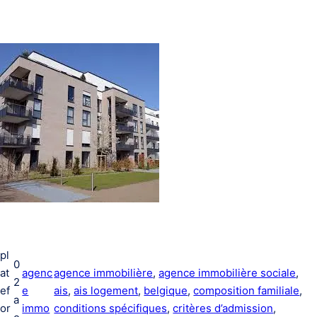
pl
0
at
agenc
agence immobilière
, 
agence immobilière sociale
, 
2
ef
e
ais
, 
ais logement
, 
belgique
, 
composition familiale
, 
a
or
immo
conditions spécifiques
, 
critères d’admission
, 