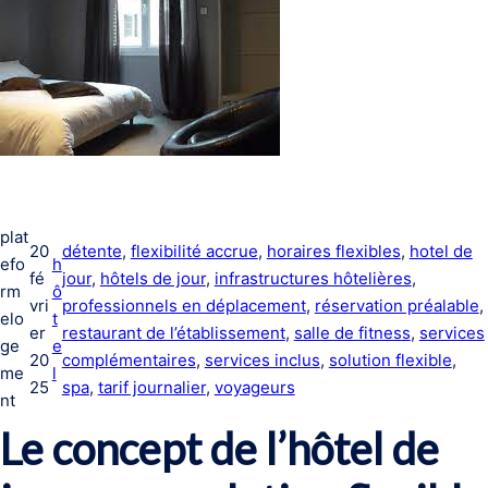
plat
20
détente
, 
flexibilité accrue
, 
horaires flexibles
, 
hotel de
efo
h
fé
jour
, 
hôtels de jour
, 
infrastructures hôtelières
, 
rm
ô
vri
professionnels en déplacement
, 
réservation préalable
, 
elo
t
er
restaurant de l’établissement
, 
salle de fitness
, 
services
ge
e
20
complémentaires
, 
services inclus
, 
solution flexible
, 
me
l
25
spa
, 
tarif journalier
, 
voyageurs
nt
Le concept de l’hôtel de