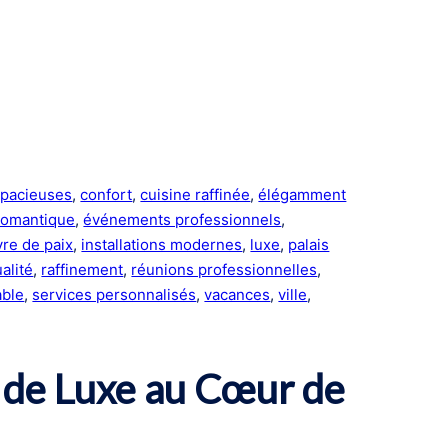
pacieuses
, 
confort
, 
cuisine raffinée
, 
élégamment
romantique
, 
événements professionnels
, 
vre de paix
, 
installations modernes
, 
luxe
, 
palais
ualité
, 
raffinement
, 
réunions professionnelles
, 
able
, 
services personnalisés
, 
vacances
, 
ville
, 
s de Luxe au Cœur de