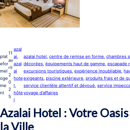
azal
11
plat
ai
, 
azalai hotel
, 
centre de remise en forme
, 
chambres s
av
efor
azal
décorées
, 
équipements haut de gamme
, 
escapade 
ril
mel
ai
excursions touristiques
, 
expérience inoubliable
, 
ha
2
oge
hote
exigeants
, 
piscine extérieure
, 
produits frais et de q
0
me
l
, 
service clientèle attentif et dévoué
, 
service impecc
2
nt
hôte
voyage d’affaires
5
l
Azalai Hotel : Votre Oasi
la Ville