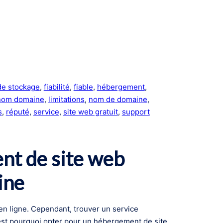
de stockage
, 
fiabilité
, 
fiable
, 
hébergement
, 
 nom domaine
, 
limitations
, 
nom de domaine
, 
s
, 
réputé
, 
service
, 
site web gratuit
, 
support
nt de site web
ine
 en ligne. Cependant, trouver un service
’est pourquoi opter pour un hébergement de site