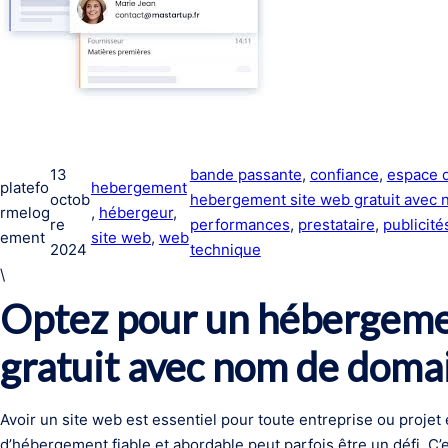
13
bande passante
, 
confiance
, 
espace 
platefo
hebergement
octob
hebergement site web gratuit avec
rmelog
, 
hébergeur
, 
re
performances
, 
prestataire
, 
publicité
ement
site web
, 
web
2024
technique
\
Optez pour un hébergeme
gratuit avec nom de doma
Avoir un site web est essentiel pour toute entreprise ou projet
d’hébergement fiable et abordable peut parfois être un défi. C