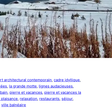
rt architectural contemporain
, 
cadre idyllique
, 
lées
, 
la grande motte
, 
lignes audacieuses
, 
bain
, 
pierre et vacances
, 
pierre et vacances la
 plaisance
, 
relaxation
, 
restaurants
, 
séjour
, 
, 
ville balnéaire