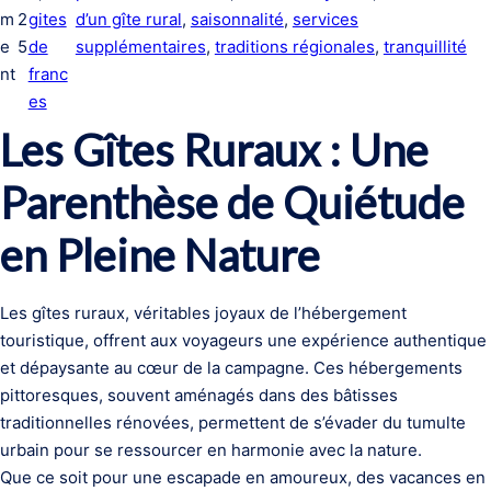
m
2
gites
d’un gîte rural
, 
saisonnalité
, 
services
e
5
de
supplémentaires
, 
traditions régionales
, 
tranquillité
nt
franc
es
Les Gîtes Ruraux : Une
Parenthèse de Quiétude
en Pleine Nature
Les gîtes ruraux, véritables joyaux de l’hébergement
touristique, offrent aux voyageurs une expérience authentique
et dépaysante au cœur de la campagne. Ces hébergements
pittoresques, souvent aménagés dans des bâtisses
traditionnelles rénovées, permettent de s’évader du tumulte
urbain pour se ressourcer en harmonie avec la nature.
Que ce soit pour une escapade en amoureux, des vacances en