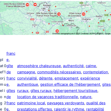
franc
pl
e
, 
at
0
gîte
atmosphère chaleureuse
, 
authenticité
, 
calme
, 
ef
1
de
campagne
, 
commodités nécessaires
, 
contemplation
, 
or
j
franc
convivialité
, 
détente
, 
emplacement
, 
expérience
m
u
e
, 
authentique
, 
gestion efficace de l’hébergement
, 
gites
el
i
gîtes
ruraux
, 
gîtes ruraux
, 
hébergement touristique
, 
o
n
de
location de vacances traditionnelle
, 
nature
, 
g
2
franc
patrimoine local
, 
paysages verdoyants
, 
qualité des
e
0
e
, 
prestations offertes
, 
ralentir le rythme
, 
rentabilité