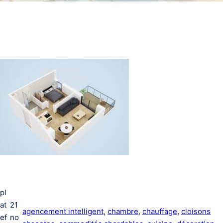
pl
at
21
agencement intelligent
, 
chambre
, 
chauffage
, 
cloisons
ef
no