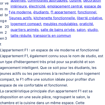
absentes
, 
commodités abordables
, 
cuisine
, 
décoration
or
ve
intérieure
, 
électricité
, 
emplacement central
, 
espace de
m
m
f
vie moderne
, 
étudiants
, 
f1 appartement
, 
fonctionnel
, 
el
br
1
jeunes actifs
, 
kitchenette fonctionnelle
, 
liberté créative
, 
og
e
logement compact
, 
meubles modulables
, 
praticité
, 
e
20
quartiers animés
, 
salle de bains privée
, 
salon
, 
studio
, 
m
2
taille réduite
, 
transports en commun
en
3
t
L’appartement F1 : un espace de vie moderne et fonctionnel
L’appartement F1, également connu sous le nom de studio, est
un type d’hébergement très prisé pour sa praticité et son
agencement intelligent. Que ce soit pour les étudiants, les
jeunes actifs ou les personnes à la recherche d’un logement
compact, le F1 offre une solution idéale pour profiter d’un
espace de vie confortable et fonctionnel.
La caractéristique principale d’un appartement F1 est sa
disposition en une seule pièce, regroupant le salon, la
chambre et la cuisine dans un même espace. Cette