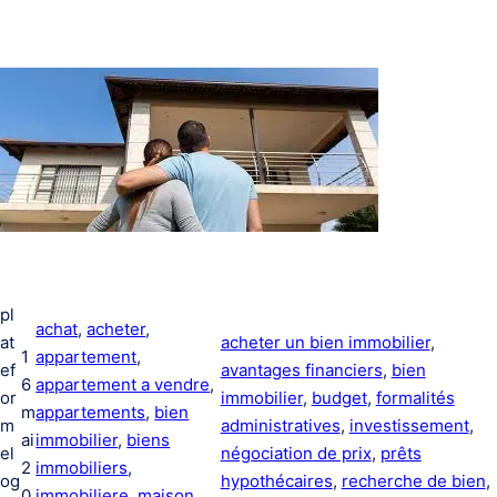
pl
achat
, 
acheter
, 
at
acheter un bien immobilier
, 
1
appartement
, 
ef
avantages financiers
, 
bien
6
appartement a vendre
, 
or
immobilier
, 
budget
, 
formalités
m
appartements
, 
bien
m
administratives
, 
investissement
, 
ai
immobilier
, 
biens
el
négociation de prix
, 
prêts
2
immobiliers
, 
og
hypothécaires
, 
recherche de bien
, 
0
immobiliere
, 
maison
, 