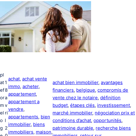
pl
achat
, 
achat vente
at
1
achat bien immobilier
, 
avantages
immo
, 
acheter
, 
ef
8
financiers
, 
belgique
, 
compromis de
appartement
, 
or
a
vente chez le notaire
, 
définition
appartement a
m
v
budget
, 
étapes clés
, 
investissement
, 
vendre
, 
el
ri
marché immobilier
, 
négociation prix et
appartements
, 
bien
o
l
conditions d’achat
, 
opportunités
, 
immobilier
, 
biens
g
2
patrimoine durable
, 
recherche biens
immobiliers
, 
maison
, 
e
0
immobiliers
, 
retour sur