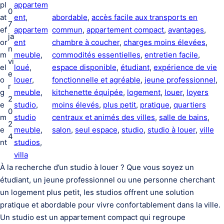
pl
appartem
0
at
ent
, 
abordable
, 
accès facile aux transports en
7
ef
appartem
commun
, 
appartement compact
, 
avantages
, 
ja
or
ent
chambre à coucher
, 
charges moins élevées
, 
n
m
meuble
, 
commodités essentielles
, 
entretien facile
, 
vi
el
loué
, 
espace disponible
, 
étudiant
, 
expérience de vie
e
o
louer
, 
fonctionnelle et agréable
, 
jeune professionnel
, 
r
g
meuble
, 
kitchenette équipée
, 
logement
, 
louer
, 
loyers
2
e
studio
, 
moins élevés
, 
plus petit
, 
pratique
, 
quartiers
0
m
studio
centraux et animés des villes
, 
salle de bains
, 
2
e
meuble
, 
salon
, 
seul espace
, 
studio
, 
studio à louer
, 
ville
4
nt
studios
, 
villa
À la recherche d’un studio à louer ? Que vous soyez un
étudiant, un jeune professionnel ou une personne cherchant
un logement plus petit, les studios offrent une solution
pratique et abordable pour vivre confortablement dans la ville.
Un studio est un appartement compact qui regroupe