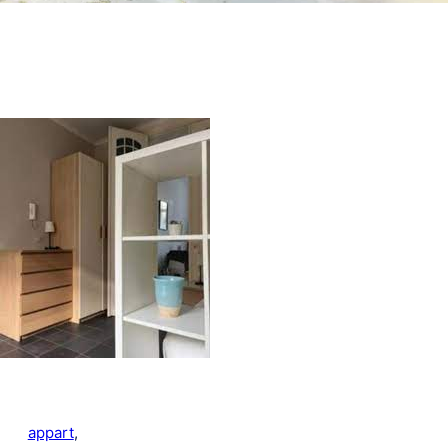
appart
, 