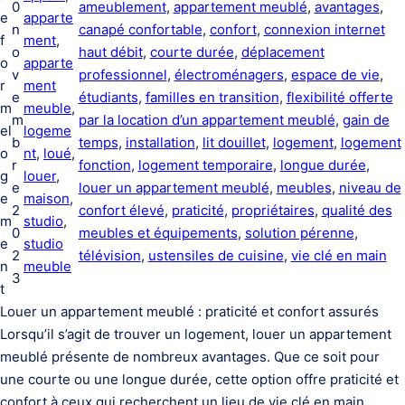
0
ameublement
, 
appartement meublé
, 
avantages
, 
e
apparte
n
canapé confortable
, 
confort
, 
connexion internet
f
ment
, 
o
haut débit
, 
courte durée
, 
déplacement
o
apparte
v
professionnel
, 
électroménagers
, 
espace de vie
, 
r
ment
e
étudiants
, 
familles en transition
, 
flexibilité offerte
m
meuble
, 
m
par la location d’un appartement meublé
, 
gain de
el
logeme
b
temps
, 
installation
, 
lit douillet
, 
logement
, 
logement
o
nt
, 
loué
, 
r
fonction
, 
logement temporaire
, 
longue durée
, 
g
louer
, 
e
louer un appartement meublé
, 
meubles
, 
niveau de
e
maison
, 
2
confort élevé
, 
praticité
, 
propriétaires
, 
qualité des
m
studio
, 
0
meubles et équipements
, 
solution pérenne
, 
e
studio
2
télévision
, 
ustensiles de cuisine
, 
vie clé en main
n
meuble
3
t
Louer un appartement meublé : praticité et confort assurés
Lorsqu’il s’agit de trouver un logement, louer un appartement
meublé présente de nombreux avantages. Que ce soit pour
une courte ou une longue durée, cette option offre praticité et
confort à ceux qui recherchent un lieu de vie clé en main.