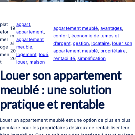
plat
appart
, 
19
appartement meublé
, 
avantages
, 
efor
appartement
, 
m
confort
, 
économie de temps et
mel
appartement
ai
d’argent
, 
gestion
, 
locataire
, 
louer son
oge
meuble
, 
20
appartement meublé
, 
propriétaire
, 
men
logement
, 
loué
, 
26
rentabilité
, 
simplification
t
louer
, 
maison
Louer son appartement
meublé : une solution
pratique et rentable
Louer un appartement meublé est une option de plus en plus
populaire pour les propriétaires désireux de rentabiliser leur