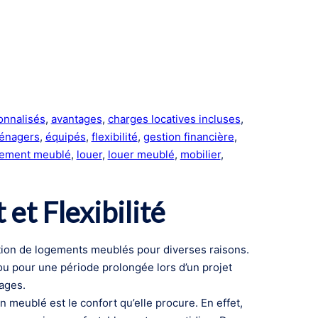
onnalisés
, 
avantages
, 
charges locatives incluses
, 
énagers
, 
équipés
, 
flexibilité
, 
gestion financière
, 
gement meublé
, 
louer
, 
louer meublé
, 
mobilier
, 
et Flexibilité
ation de logements meublés pour diverses raisons.
ou pour une période prolongée lors d’un projet
ages.
un meublé est le confort qu’elle procure. En effet,