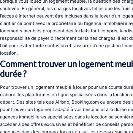
Lorsque vous louez un logement meublé, la question des charge
soulevée. En général, les charges locatives telles que les frais 
l’accès à Internet peuvent être incluses dans le loyer d’un log
clarifier ce point avec le propriétaire ou l’agence immobilière a
logements meublés proposent des forfaits tout compris, tandis q
responsabilité de payer directement certaines charges. Il est 
bail pour éviter toute confusion et s’assurer d’une gestion fina
location.
Comment trouver un logement meubl
durée ?
Pour trouver un logement meublé à louer pour une courte durée,
d’abord, les plateformes en ligne spécialisées dans la locatio
départ. Des sites tels que Airbnb, Booking.com ou encore des p
pour trouver un logement adapté à vos besoins et à la durée de
agences immobilières spécialisées dans la location saisonnièr
accéder à des offres exclusives et bénéficier de conseils person
annonces dans les journaux locaux ou sur les réseaux sociaux 