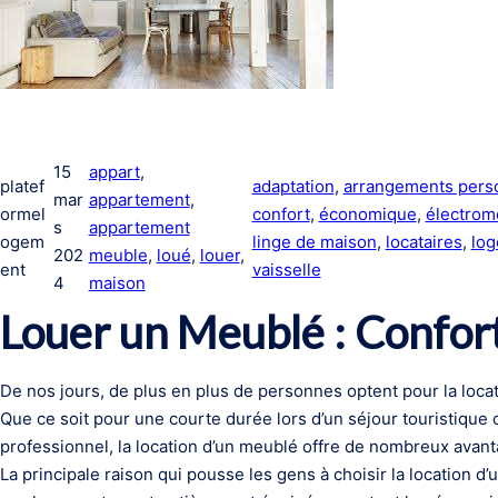
15
appart
, 
platef
adaptation
, 
arrangements pers
mar
appartement
, 
ormel
confort
, 
économique
, 
électrom
s
appartement
ogem
linge de maison
, 
locataires
, 
lo
202
meuble
, 
loué
, 
louer
, 
ent
vaisselle
4
maison
Louer un Meublé : Confort 
De nos jours, de plus en plus de personnes optent pour la loc
Que ce soit pour une courte durée lors d’un séjour touristique 
professionnel, la location d’un meublé offre de nombreux avant
La principale raison qui pousse les gens à choisir la location d’