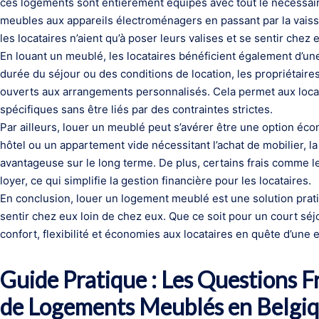
ces logements sont entièrement équipés avec tout le nécessair
meubles aux appareils électroménagers en passant par la vaisse
les locataires n’aient qu’à poser leurs valises et se sentir chez
En louant un meublé, les locataires bénéficient également d’une 
durée du séjour ou des conditions de location, les propriétai
ouverts aux arrangements personnalisés. Cela permet aux locat
spécifiques sans être liés par des contraintes strictes.
Par ailleurs, louer un meublé peut s’avérer être une option é
hôtel ou un appartement vide nécessitant l’achat de mobilier, l
avantageuse sur le long terme. De plus, certains frais comme l
loyer, ce qui simplifie la gestion financière pour les locataires.
En conclusion, louer un logement meublé est une solution prat
sentir chez eux loin de chez eux. Que ce soit pour un court séj
confort, flexibilité et économies aux locataires en quête d’une 
Guide Pratique : Les Questions F
de Logements Meublés en Belgi