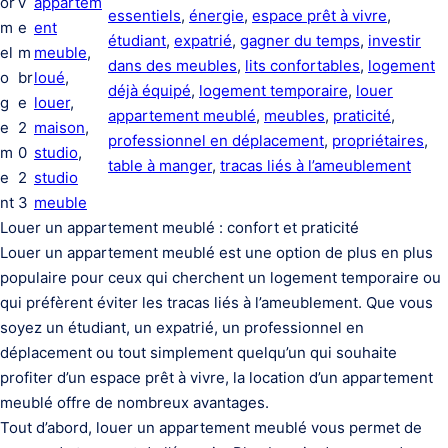
or
v
appartem
essentiels
, 
énergie
, 
espace prêt à vivre
, 
m
e
ent
étudiant
, 
expatrié
, 
gagner du temps
, 
investir
el
m
meuble
, 
dans des meubles
, 
lits confortables
, 
logement
o
br
loué
, 
déjà équipé
, 
logement temporaire
, 
louer
g
e
louer
, 
appartement meublé
, 
meubles
, 
praticité
, 
e
2
maison
, 
professionnel en déplacement
, 
propriétaires
, 
m
0
studio
, 
table à manger
, 
tracas liés à l’ameublement
e
2
studio
nt
3
meuble
Louer un appartement meublé : confort et praticité
Louer un appartement meublé est une option de plus en plus
populaire pour ceux qui cherchent un logement temporaire ou
qui préfèrent éviter les tracas liés à l’ameublement. Que vous
soyez un étudiant, un expatrié, un professionnel en
déplacement ou tout simplement quelqu’un qui souhaite
profiter d’un espace prêt à vivre, la location d’un appartement
meublé offre de nombreux avantages.
Tout d’abord, louer un appartement meublé vous permet de