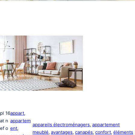
pl
16
appart
, 
at
n
appartem
appareils électroménagers
, 
appartement
ef
o
ent
, 
meublé
, 
avantages
, 
canapés
, 
confort
, 
éléments