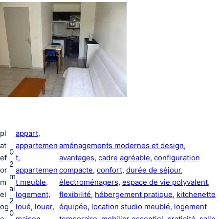
pl
appart
, 
at
appartemen
aménagements modernes et design
, 
0
ef
t
, 
avantages
, 
cadre agréable
, 
configuration
2
or
appartemen
compacte
, 
confort
, 
durée de séjour
, 
m
m
t meuble
, 
électroménagers
, 
espace de vie polyvalent
, 
ai
el
logement
, 
flexibilité
, 
hébergement pratique
, 
kitchenette
2
og
loué
, 
louer
, 
équipée
, 
location studio meublé
, 
logement
0
e
maison
, 
temporaire
, 
mobilier essentiel
, 
praticité
, 
salle