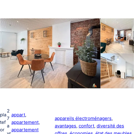
2
pla
appart
, 
7
appareils électroménagers
, 
tef
appartement
, 
a
avantages
, 
confort
, 
diversité des
or
appartement
vr
offres
, 
économies
, 
état des meubles
,