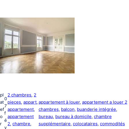
pl
2 chambres
, 
2
0
at
pieces
, 
appart
, 
appartement à louer
, 
appartement a louer 2
7
ef
appartement
, 
chambres
, 
balcon
, 
buanderie intégrée
, 
f
o
appartement
bureau
, 
bureau à domicile
, 
chambre
é
r
2
, 
chambre
, 
supplémentaire
, 
colocataires
, 
commodités
v