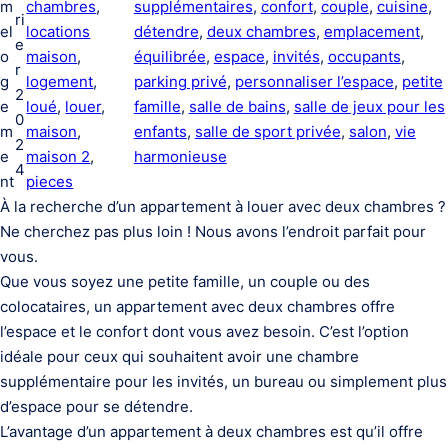
m
chambres
, 
supplémentaires
, 
confort
, 
couple
, 
cuisine
, 
ri
el
locations
détendre
, 
deux chambres
, 
emplacement
, 
e
o
maison
, 
équilibrée
, 
espace
, 
invités
, 
occupants
, 
r
g
logement
, 
parking privé
, 
personnaliser l’espace
, 
petite
2
e
loué
, 
louer
, 
famille
, 
salle de bains
, 
salle de jeux pour les
0
m
maison
, 
enfants
, 
salle de sport privée
, 
salon
, 
vie
2
e
maison 2
, 
harmonieuse
4
nt
pieces
À la recherche d’un appartement à louer avec deux chambres ?
Ne cherchez pas plus loin ! Nous avons l’endroit parfait pour
vous.
Que vous soyez une petite famille, un couple ou des
colocataires, un appartement avec deux chambres offre
l’espace et le confort dont vous avez besoin. C’est l’option
idéale pour ceux qui souhaitent avoir une chambre
supplémentaire pour les invités, un bureau ou simplement plus
d’espace pour se détendre.
L’avantage d’un appartement à deux chambres est qu’il offre