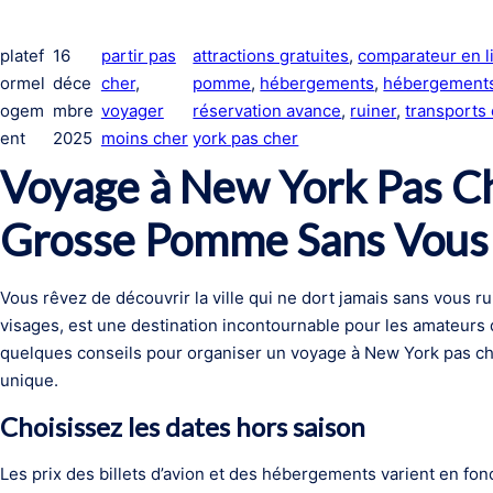
platef
16
partir pas
attractions gratuites
, 
comparateur en l
ormel
déce
cher
, 
pomme
, 
hébergements
, 
hébergements
ogem
mbre
voyager
réservation avance
, 
ruiner
, 
transport
ent
2025
moins cher
york pas cher
Voyage à New York Pas Ch
Grosse Pomme Sans Vous
Vous rêvez de découvrir la ville qui ne dort jamais sans vous r
visages, est une destination incontournable pour les amateurs d
quelques conseils pour organiser un voyage à New York pas che
unique.
Choisissez les dates hors saison
Les prix des billets d’avion et des hébergements varient en fon