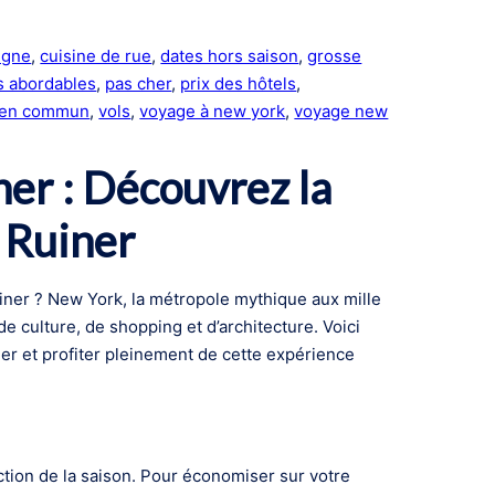
igne
, 
cuisine de rue
, 
dates hors saison
, 
grosse
 abordables
, 
pas cher
, 
prix des hôtels
, 
s en commun
, 
vols
, 
voyage à new york
, 
voyage new
er : Découvrez la
 Ruiner
uiner ? New York, la métropole mythique aux mille
e culture, de shopping et d’architecture. Voici
r et profiter pleinement de cette expérience
ction de la saison. Pour économiser sur votre