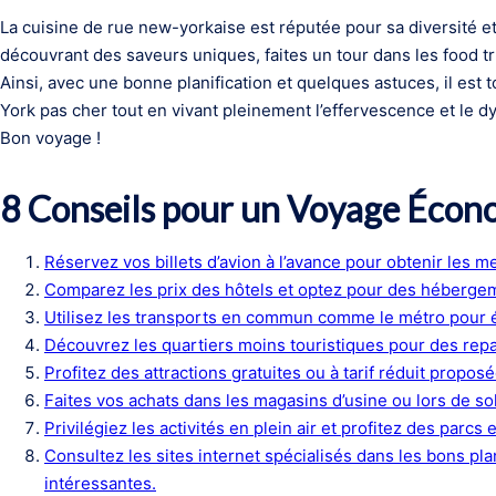
La cuisine de rue new-yorkaise est réputée pour sa diversité e
découvrant des saveurs uniques, faites un tour dans les food tr
Ainsi, avec une bonne planification et quelques astuces, il est t
York pas cher tout en vivant pleinement l’effervescence et le 
Bon voyage !
8 Conseils pour un Voyage Écon
Réservez vos billets d’avion à l’avance pour obtenir les mei
Comparez les prix des hôtels et optez pour des héberge
Utilisez les transports en commun comme le métro pour 
Découvrez les quartiers moins touristiques pour des repas
Profitez des attractions gratuites ou à tarif réduit proposée
Faites vos achats dans les magasins d’usine ou lors de s
Privilégiez les activités en plein air et profitez des parcs 
Consultez les sites internet spécialisés dans les bons pl
intéressantes.