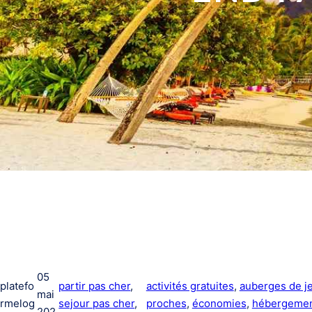
05
platefo
partir pas cher
, 
activités gratuites
, 
auberges de j
mai
rmelog
sejour pas cher
, 
proches
, 
économies
, 
hébergement
202