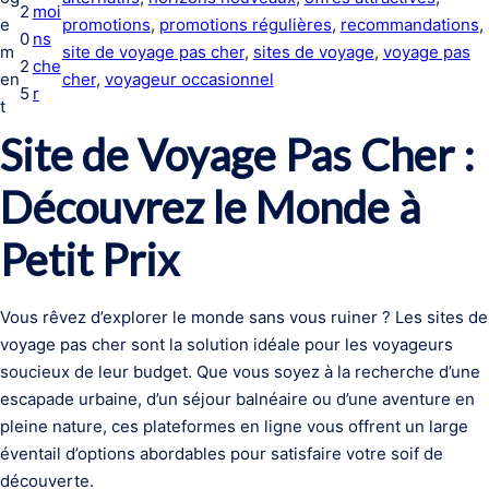
2
moi
e
promotions
, 
promotions régulières
, 
recommandations
, 
0
ns
m
site de voyage pas cher
, 
sites de voyage
, 
voyage pas
2
che
en
cher
, 
voyageur occasionnel
5
r
t
Site de Voyage Pas Cher :
Découvrez le Monde à
Petit Prix
Vous rêvez d’explorer le monde sans vous ruiner ? Les sites de
voyage pas cher sont la solution idéale pour les voyageurs
soucieux de leur budget. Que vous soyez à la recherche d’une
escapade urbaine, d’un séjour balnéaire ou d’une aventure en
pleine nature, ces plateformes en ligne vous offrent un large
éventail d’options abordables pour satisfaire votre soif de
découverte.