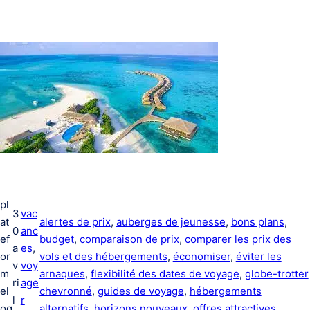
pl
3
vac
at
alertes de prix
, 
auberges de jeunesse
, 
bons plans
, 
0
anc
ef
budget
, 
comparaison de prix
, 
comparer les prix des
a
es
, 
or
vols et des hébergements
, 
économiser
, 
éviter les
v
voy
m
arnaques
, 
flexibilité des dates de voyage
, 
globe-trotter
ri
age
el
chevronné
, 
guides de voyage
, 
hébergements
l
r
og
alternatifs
, 
horizons nouveaux
, 
offres attractives
, 