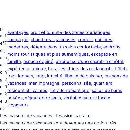
pl
avantages
, 
bruit et tumulte des zones touristiques
, 
at
1
campagne
, 
chambres spacieuses
, 
confort
, 
cuisines
ef
7
modernes
, 
détente dans un salon confortable
, 
endroits
or
j
moins touristiques et plus authentiques
, 
escapade en
m
u
famille
, 
espace équipé
, 
étroitesse d’une chambre d’hôtel
, 
el
i
expérience unique
, 
horaires stricts des restaurants
, 
hôtels
o
n
traditionnels
, 
inter
, 
intimité
, 
liberté de cuisiner
, 
maisons de
g
2
vacances
, 
mer
, 
montagne
, 
personnalisée
, 
quartiers
e
0
résidentiels calmes
, 
retraite romantique
, 
salles de bains
m
2
privées
, 
séjour entre amis
, 
véritable culture locale
, 
e
3
voyageurs
nt
Les maisons de vacances : l’évasion parfaite
Les maisons de vacances sont devenues une option très