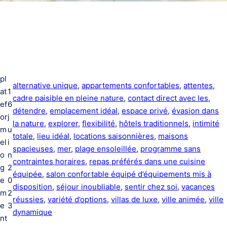
pl
alternative unique
, 
appartements confortables
, 
attentes
, 
at
1
cadre paisible en pleine nature
, 
contact direct avec les
, 
ef
6
détendre
, 
emplacement idéal
, 
espace privé
, 
évasion dans
or
j
la nature
, 
explorer
, 
flexibilité
, 
hôtels traditionnels
, 
intimité
m
u
totale
, 
lieu idéal
, 
locations saisonnières
, 
maisons
el
i
spacieuses
, 
mer
, 
plage ensoleillée
, 
programme sans
o
n
contraintes horaires
, 
repas préférés dans une cuisine
g
2
équipée
, 
salon confortable équipé d’équipements mis à
e
0
disposition
, 
séjour inoubliable
, 
sentir chez soi
, 
vacances
m
2
réussies
, 
variété d’options
, 
villas de luxe
, 
ville animée
, 
ville
e
3
dynamique
nt