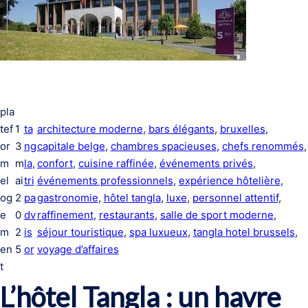
pla
tef
1
ta
architecture moderne
, 
bars élégants
, 
bruxelles
, 
or
3
ng
capitale belge
, 
chambres spacieuses
, 
chefs renommés
,
m
m
la
, 
confort
, 
cuisine raffinée
, 
événements privés
, 
el
ai
tri
événements professionnels
, 
expérience hôtelière
, 
og
2
pa
gastronomie
, 
hôtel tangla
, 
luxe
, 
personnel attentif
, 
e
0
dv
raffinement
, 
restaurants
, 
salle de sport moderne
, 
m
2
is
séjour touristique
, 
spa luxueux
, 
tangla hotel brussels
, 
en
5
or
voyage d’affaires
t
L’hôtel Tangla : un havre