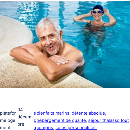
04
platefor
s
bienfaits marins
, 
détente absolue
, 
décem
meloge
p
hébergement de qualité
, 
séjour thalasso tout
bre
ment
a
compris
, 
soins personnalisés