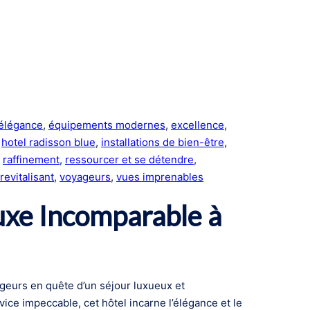
élégance
, 
équipements modernes
, 
excellence
, 
 
hotel radisson blue
, 
installations de bien-être
, 
 
raffinement
, 
ressourcer et se détendre
, 
revitalisant
, 
voyageurs
, 
vues imprenables
uxe Incomparable à
ageurs en quête d’un séjour luxueux et
ice impeccable, cet hôtel incarne l’élégance et le