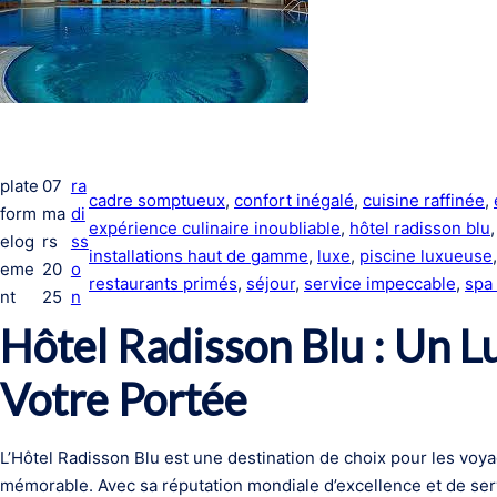
plate
07
ra
cadre somptueux
, 
confort inégalé
, 
cuisine raffinée
, 
form
ma
di
expérience culinaire inoubliable
, 
hôtel radisson blu
,
elog
rs
ss
installations haut de gamme
, 
luxe
, 
piscine luxueuse
,
eme
20
o
restaurants primés
, 
séjour
, 
service impeccable
, 
spa 
nt
25
n
Hôtel Radisson Blu : Un L
Votre Portée
L’Hôtel Radisson Blu est une destination de choix pour les voy
mémorable. Avec sa réputation mondiale d’excellence et de serv