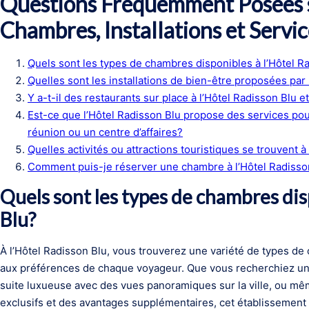
Questions Fréquemment Posées su
Chambres, Installations et Servic
Quels sont les types de chambres disponibles à l’Hôtel R
Quelles sont les installations de bien-être proposées par
Y a-t-il des restaurants sur place à l’Hôtel Radisson Blu 
Est-ce que l’Hôtel Radisson Blu propose des services pou
réunion ou un centre d’affaires?
Quelles activités ou attractions touristiques se trouvent à
Comment puis-je réserver une chambre à l’Hôtel Radisson 
Quels sont les types de chambres dis
Blu?
À l’Hôtel Radisson Blu, vous trouverez une variété de types d
aux préférences de chaque voyageur. Que vous recherchiez un
suite luxueuse avec des vues panoramiques sur la ville, ou m
exclusifs et des avantages supplémentaires, cet établissem