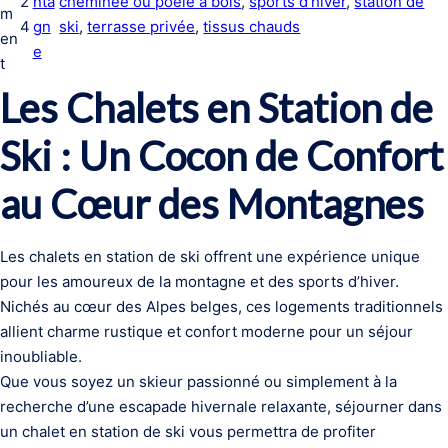
2
nta
cheminée ou poêle à bois
, 
sports d’hiver
, 
station de
m
4
gn
ski
, 
terrasse privée
, 
tissus chauds
en
e
t
Les Chalets en Station de
Ski : Un Cocon de Confort
au Cœur des Montagnes
Les chalets en station de ski offrent une expérience unique
pour les amoureux de la montagne et des sports d’hiver.
Nichés au cœur des Alpes belges, ces logements traditionnels
allient charme rustique et confort moderne pour un séjour
inoubliable.
Que vous soyez un skieur passionné ou simplement à la
recherche d’une escapade hivernale relaxante, séjourner dans
un chalet en station de ski vous permettra de profiter