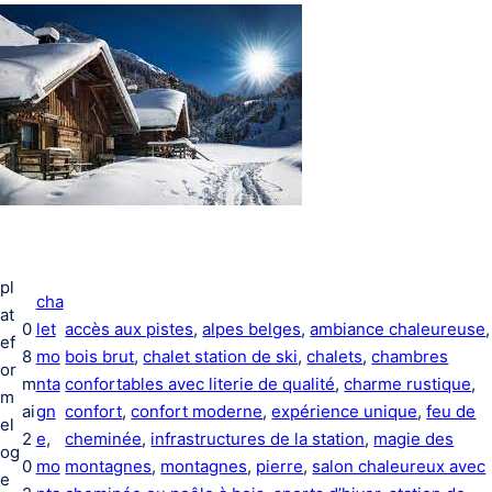
pl
cha
at
0
let
accès aux pistes
, 
alpes belges
, 
ambiance chaleureuse
ef
8
mo
bois brut
, 
chalet station de ski
, 
chalets
, 
chambres
or
m
nta
confortables avec literie de qualité
, 
charme rustique
, 
m
ai
gn
confort
, 
confort moderne
, 
expérience unique
, 
feu de
el
2
e
, 
cheminée
, 
infrastructures de la station
, 
magie des
og
0
mo
montagnes
, 
montagnes
, 
pierre
, 
salon chaleureux avec
e