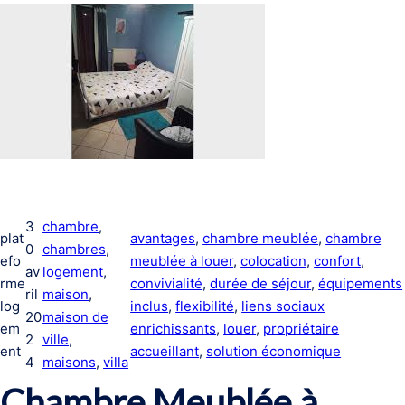
3
chambre
, 
plat
avantages
, 
chambre meublée
, 
chambre
0
chambres
, 
efo
meublée à louer
, 
colocation
, 
confort
, 
av
logement
, 
rme
convivialité
, 
durée de séjour
, 
équipements
ril
maison
, 
log
inclus
, 
flexibilité
, 
liens sociaux
20
maison de
em
enrichissants
, 
louer
, 
propriétaire
2
ville
, 
ent
accueillant
, 
solution économique
4
maisons
, 
villa
Chambre Meublée à