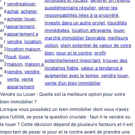
f
juridiques et fiscaux
, 
générer un revenu
f
vendrealouer
, 
o
supplémentaire régulier
, 
gérer les
é
achat
, 
acheter
, 
r
responsabilités liées à la propriété
, 
v
acheter louer
, 
m
investir dans un autre projet
, 
liquidités
ri
appartement
, 
el
immédiates
, 
location attrayante
, 
louer
, 
e
appartement a
o
marché immobilier favorable
, 
meilleure
r
vendre
, 
location
, 
g
option
, 
plein potentiel de valeur de votre
2
location maison
, 
e
bien
, 
pour et le contre
, 
profit
0
loué
, 
louer
, 
m
potentiellement important
, 
trouver des
2
maison
, 
maison a
e
locataires fiable
, 
valeur a tendance à
4
vendre
, 
vendre
, 
n
augmenter avec le temps
, 
vendre louer
, 
vente
, 
vente
t
vente d’un bien immobilier
appartement
Vendre ou Louer : Quelle est la meilleure option pour votre
bien immobilier ?
Lorsque vous possédez un bien immobilier dont vous n’avez
plus l’utilité, se pose la question cruciale : faut-il le vendre ou
le louer ? Cette décision dépend de plusieurs facteurs et il est
important de peser le pour et le contre avant de prendre une