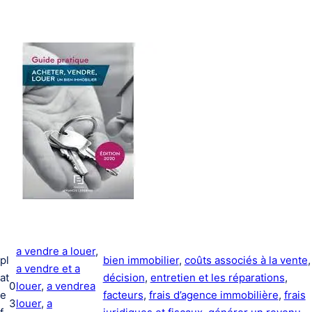
a vendre a louer
, 
pl
bien immobilier
, 
coûts associés à la vente
,
a vendre et a
at
décision
, 
entretien et les réparations
, 
0
louer
, 
a vendrea
e
facteurs
, 
frais d’agence immobilière
, 
frais
3
louer
, 
a