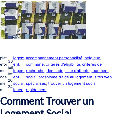
plat
logem
accompagnement personnalisé
, 
belgique
, 
30
efor
ent
, 
commune
, 
critères d’éligibilité
, 
critères de
juil
mel
logem
recherche
, 
demande
, 
liste d’attente
, 
logement
let
oge
ent
social
, 
organisme d’aide au logement
, 
sites web
20
me
social
, 
spécialisés
, 
trouver un logement social
24
nt
louer
rapidement
Comment Trouver un
Logement Social