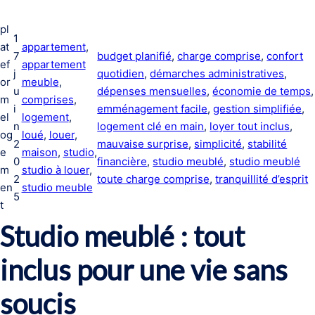
pl
1
at
appartement
, 
7
budget planifié
, 
charge comprise
, 
confort
ef
appartement
j
quotidien
, 
démarches administratives
, 
or
meuble
, 
u
dépenses mensuelles
, 
économie de temps
m
comprises
, 
i
emménagement facile
, 
gestion simplifiée
, 
el
logement
, 
n
logement clé en main
, 
loyer tout inclus
, 
og
loué
, 
louer
, 
2
mauvaise surprise
, 
simplicité
, 
stabilité
e
maison
, 
studio
, 
0
financière
, 
studio meublé
, 
studio meublé
m
studio à louer
, 
2
toute charge comprise
, 
tranquillité d’esprit
en
studio meuble
5
t
Studio meublé : tout
inclus pour une vie sans
soucis