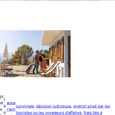
pl
1
at
appa
4
conviviale
, 
décision judicieuse
, 
endroit prisé par les
e
rtem
d
touristes ou les voyageurs d’affaires
, 
frais liés à