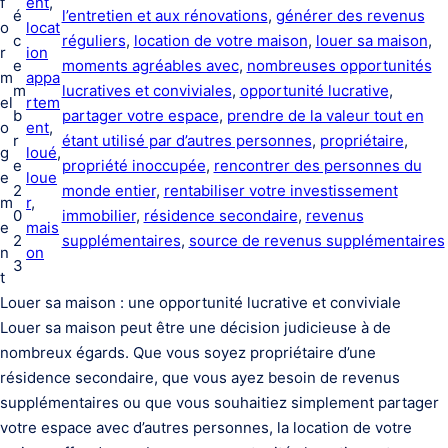
f
ent
, 
é
l’entretien et aux rénovations
, 
générer des revenus
o
locat
c
réguliers
, 
location de votre maison
, 
louer sa maison
, 
r
ion
e
moments agréables avec
, 
nombreuses opportunités
m
appa
m
lucratives et conviviales
, 
opportunité lucrative
, 
el
rtem
b
partager votre espace
, 
prendre de la valeur tout en
o
ent
, 
r
étant utilisé par d’autres personnes
, 
propriétaire
, 
g
loué
, 
e
propriété inoccupée
, 
rencontrer des personnes du
e
loue
2
monde entier
, 
rentabiliser votre investissement
m
r
, 
0
immobilier
, 
résidence secondaire
, 
revenus
e
mais
2
supplémentaires
, 
source de revenus supplémentaires
n
on
3
t
Louer sa maison : une opportunité lucrative et conviviale
Louer sa maison peut être une décision judicieuse à de
nombreux égards. Que vous soyez propriétaire d’une
résidence secondaire, que vous ayez besoin de revenus
supplémentaires ou que vous souhaitiez simplement partager
votre espace avec d’autres personnes, la location de votre