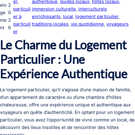
er
, 
authentique
, 
guides locaux
, 
hôtes locaux
, 
elo
2
particuli
immersion culturelle
, 
interculturels
ge
0
er à
enrichissants
, 
local
, 
logement particulier
, 
me
2
particuli
traditions locales
, 
vie quotidienne
, 
voyageurs
nt
6
er
Le Charme du Logement
Particulier : Une
Expérience Authentique
Le logement particulier, qu’il s’agisse d’une maison de famille,
d’un appartement de caractère ou d’une chambre d’hôtes
chaleureuse, offre une expérience unique et authentique aux
voyageurs en quête d’authenticité. En optant pour un logement
particulier, vous avez l’opportunité de vivre comme un local, de
découvrir des lieux insolites et de rencontrer des hôtes
passionnés.