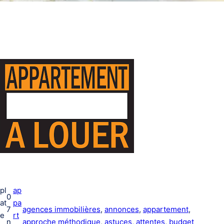
pl
ap
0
at
pa
7
agences immobilières
, 
annonces
, 
appartement
, 
e
rt
n
approche méthodique
, 
astuces
, 
attentes
, 
budget