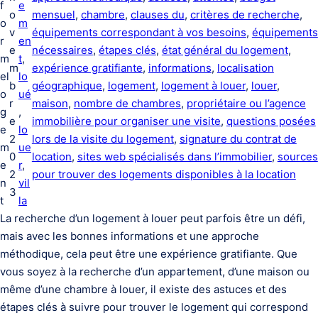
f
e
o
mensuel
, 
chambre
, 
clauses du
, 
critères de recherche
, 
o
m
v
équipements correspondant à vos besoins
, 
équipements
r
en
e
nécessaires
, 
étapes clés
, 
état général du logement
, 
m
t
, 
m
expérience gratifiante
, 
informations
, 
localisation
el
lo
b
géographique
, 
logement
, 
logement à louer
, 
louer
, 
o
ué
r
maison
, 
nombre de chambres
, 
propriétaire ou l’agence
g
, 
e
immobilière pour organiser une visite
, 
questions posées
e
lo
2
lors de la visite du logement
, 
signature du contrat de
m
ue
0
location
, 
sites web spécialisés dans l’immobilier
, 
sources
e
r
, 
2
pour trouver des logements disponibles à la location
n
vil
3
t
la
La recherche d’un logement à louer peut parfois être un défi,
mais avec les bonnes informations et une approche
méthodique, cela peut être une expérience gratifiante. Que
vous soyez à la recherche d’un appartement, d’une maison ou
même d’une chambre à louer, il existe des astuces et des
étapes clés à suivre pour trouver le logement qui correspond