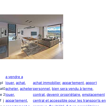
a vendre a
pl
louer
, 
achat
, 
achat immobilier
, 
appartement
, 
apport
at
0
acheter
, 
acheter
personnel
, 
bien sera vendu à terme
, 
e
2
louer
, 
contrat
, 
devenir propriétaire
, 
emplacement
f
j
appartement
, 
central et accessible pour les transports en