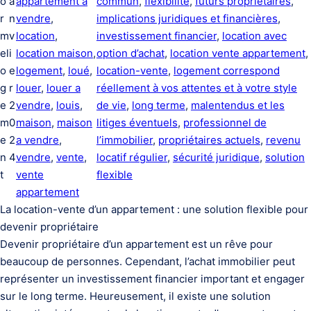
o
a
appartement a
commun
, 
flexibilité
, 
futurs propriétaires
, 
r
n
vendre
, 
implications juridiques et financières
, 
m
v
location
, 
investissement financier
, 
location avec
el
i
location maison
, 
option d’achat
, 
location vente appartement
, 
o
e
logement
, 
loué
, 
location-vente
, 
logement correspond
g
r
louer
, 
louer a
réellement à vos attentes et à votre style
e
2
vendre
, 
louis
, 
de vie
, 
long terme
, 
malentendus et les
m
0
maison
, 
maison
litiges éventuels
, 
professionnel de
e
2
a vendre
, 
l’immobilier
, 
propriétaires actuels
, 
revenu
n
4
vendre
, 
vente
, 
locatif régulier
, 
sécurité juridique
, 
solution
t
vente
flexible
appartement
La location-vente d’un appartement : une solution flexible pour
devenir propriétaire
Devenir propriétaire d’un appartement est un rêve pour
beaucoup de personnes. Cependant, l’achat immobilier peut
représenter un investissement financier important et engager
sur le long terme. Heureusement, il existe une solution