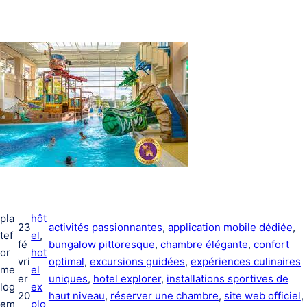
pla
hôt
23
activités passionnantes
, 
application mobile dédiée
, 
tef
el
, 
fé
bungalow pittoresque
, 
chambre élégante
, 
confort
or
hot
vri
optimal
, 
excursions guidées
, 
expériences culinaires
me
el
er
uniques
, 
hotel explorer
, 
installations sportives de
log
ex
20
haut niveau
, 
réserver une chambre
, 
site web officiel
, 
em
plo