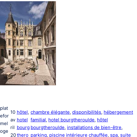
plat
10
hôtel
, 
chambre élégante
, 
disponibilités
, 
hébergement
efor
av
hotel
familial
, 
hotel bourgtheroulde
, 
hôtel
mel
ril
bourg
bourgtheroulde
, 
installations de bien-être
, 
oge
20
thero
parking
, 
piscine intérieure chauffée
, 
spa
, 
suite