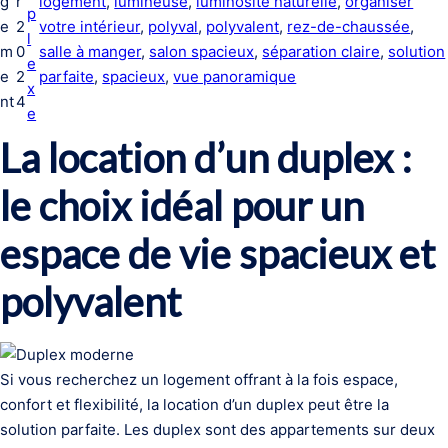
g
r
logement
, 
lumineuse
, 
luminosité naturelle
, 
organiser
p
e
2
votre intérieur
, 
polyval
, 
polyvalent
, 
rez-de-chaussée
, 
l
m
0
salle à manger
, 
salon spacieux
, 
séparation claire
, 
solution
e
e
2
parfaite
, 
spacieux
, 
vue panoramique
x
nt
4
e
La location d’un duplex :
le choix idéal pour un
espace de vie spacieux et
polyvalent
Si vous recherchez un logement offrant à la fois espace,
confort et flexibilité, la location d’un duplex peut être la
solution parfaite. Les duplex sont des appartements sur deux