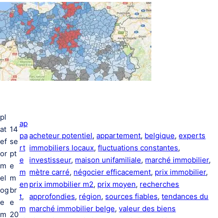
pl
ap
at
14
pa
acheteur potentiel
, 
appartement
, 
belgique
, 
experts
ef
se
rt
immobiliers locaux
, 
fluctuations constantes
, 
or
pt
e
investisseur
, 
maison unifamiliale
, 
marché immobilier
, 
m
e
m
mètre carré
, 
négocier efficacement
, 
prix immobilier
, 
el
m
en
prix immobilier m2
, 
prix moyen
, 
recherches
og
br
t
, 
approfondies
, 
région
, 
sources fiables
, 
tendances du
e
e
m
marché immobilier belge
, 
valeur des biens
m
20