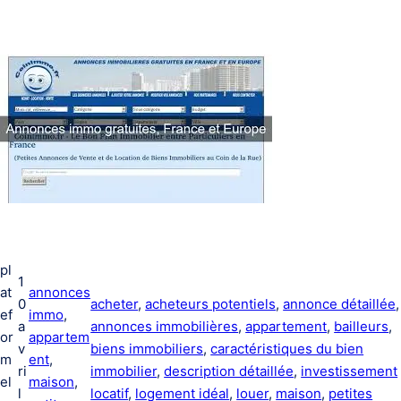
pl
1
at
annonces
0
acheter
, 
acheteurs potentiels
, 
annonce détaillée
ef
immo
, 
a
annonces immobilières
, 
appartement
, 
bailleurs
, 
or
appartem
v
biens immobiliers
, 
caractéristiques du bien
m
ent
, 
ri
immobilier
, 
description détaillée
, 
investissement
el
maison
, 
l
locatif
, 
logement idéal
, 
louer
, 
maison
, 
petites