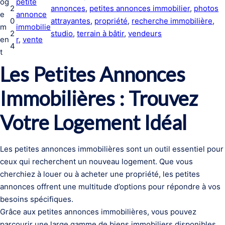
og
petite
2
annonces
, 
petites annonces immobilier
, 
photos
e
annonce
0
attrayantes
, 
propriété
, 
recherche immobilière
, 
m
immobilie
2
studio
, 
terrain à bâtir
, 
vendeurs
en
r
, 
vente
4
t
Les Petites Annonces
Immobilières : Trouvez
Votre Logement Idéal
Les petites annonces immobilières sont un outil essentiel pour
ceux qui recherchent un nouveau logement. Que vous
cherchiez à louer ou à acheter une propriété, les petites
annonces offrent une multitude d’options pour répondre à vos
besoins spécifiques.
Grâce aux petites annonces immobilières, vous pouvez
parcourir une large gamme de biens immobiliers disponibles