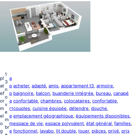
1
pl
a
3
at
p
acheter
, 
adapté
, 
amis
, 
appartement t3
, 
armoire
, 
n
ef
p
baignoire
, 
balcon
, 
buanderie intégrée
, 
bureau
, 
canapé
o
or
a
confortable
, 
chambres
, 
colocataires
, 
confortable
, 
v
m
rt
couples
, 
cuisine équipée
, 
détendre
, 
douche
, 
e
el
e
emplacement géographique
, 
équipements disponibles
, 
m
o
m
espace de vie
, 
espace polyvalent
, 
état général
, 
familles
, 
br
g
e
fonctionnel
, 
lavabo
, 
lit double
, 
louer
, 
pièces
, 
privé
, 
prix
e