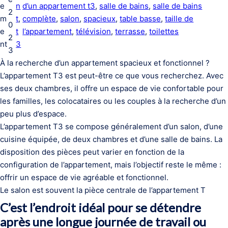
e
n
d’un appartement t3
, 
salle de bains
, 
salle de bains
2
m
t
, 
complète
, 
salon
, 
spacieux
, 
table basse
, 
taille de
0
e
t
l’appartement
, 
télévision
, 
terrasse
, 
toilettes
2
nt
3
3
À la recherche d’un appartement spacieux et fonctionnel ?
L’appartement T3 est peut-être ce que vous recherchez. Avec
ses deux chambres, il offre un espace de vie confortable pour
les familles, les colocataires ou les couples à la recherche d’un
peu plus d’espace.
L’appartement T3 se compose généralement d’un salon, d’une
cuisine équipée, de deux chambres et d’une salle de bains. La
disposition des pièces peut varier en fonction de la
configuration de l’appartement, mais l’objectif reste le même :
offrir un espace de vie agréable et fonctionnel.
Le salon est souvent la pièce centrale de l’appartement T
C’est l’endroit idéal pour se détendre
après une longue journée de travail ou