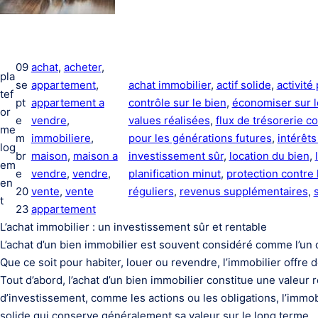
09
achat
, 
acheter
, 
pla
se
appartement
, 
achat immobilier
, 
actif solide
, 
activité
tef
pt
appartement a
contrôle sur le bien
, 
économiser sur l
or
e
vendre
, 
values réalisées
, 
flux de trésorerie c
me
m
immobiliere
, 
pour les générations futures
, 
intérêt
log
br
maison
, 
maison a
investissement sûr
, 
location du bien
, 
em
e
vendre
, 
vendre
, 
planification minut
, 
protection contre
en
20
vente
, 
vente
réguliers
, 
revenus supplémentaires
, 
t
23
appartement
L’achat immobilier : un investissement sûr et rentable
L’achat d’un bien immobilier est souvent considéré comme l’un 
Que ce soit pour habiter, louer ou revendre, l’immobilier offr
Tout d’abord, l’achat d’un bien immobilier constitue une valeur
d’investissement, comme les actions ou les obligations, l’immobil
solide qui conserve généralement sa valeur sur le long terme.