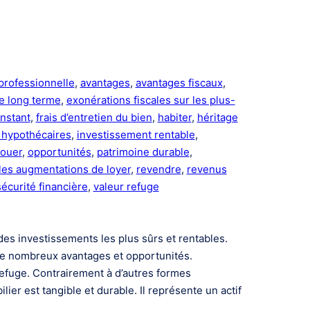
 professionnelle
, 
avantages
, 
avantages fiscaux
, 
e long terme
, 
exonérations fiscales sur les plus-
onstant
, 
frais d’entretien du bien
, 
habiter
, 
héritage
s hypothécaires
, 
investissement rentable
, 
louer
, 
opportunités
, 
patrimoine durable
, 
 les augmentations de loyer
, 
revendre
, 
revenus
sécurité financière
, 
valeur refuge
des investissements les plus sûrs et rentables.
e de nombreux avantages et opportunités.
 refuge. Contrairement à d’autres formes
ier est tangible et durable. Il représente un actif