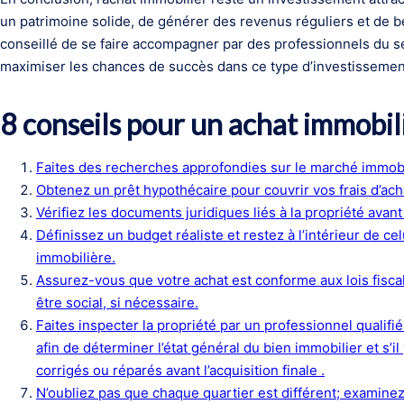
un patrimoine solide, de générer des revenus réguliers et de bé
conseillé de se faire accompagner par des professionnels du s
maximiser les chances de succès dans ce type d’investissemen
8 conseils pour un achat immobili
Faites des recherches approfondies sur le marché immobil
Obtenez un prêt hypothécaire pour couvrir vos frais d’ach
Vérifiez les documents juridiques liés à la propriété avant
Définissez un budget réaliste et restez à l’intérieur de c
immobilière.
Assurez-vous que votre achat est conforme aux lois fiscal
être social, si nécessaire.
Faites inspecter la propriété par un professionnel qualifi
afin de déterminer l’état général du bien immobilier et s’
corrigés ou réparés avant l’acquisition finale .
N’oubliez pas que chaque quartier est différent; examinez 