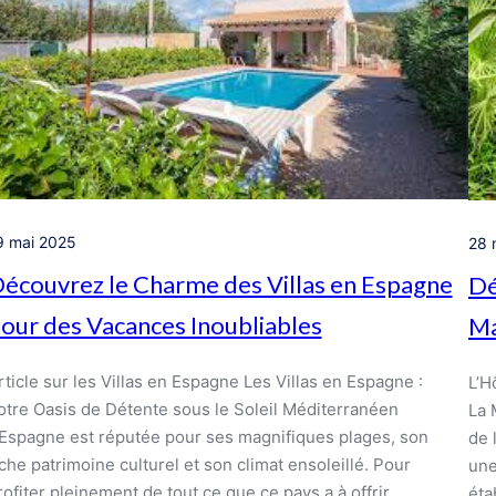
9 mai 2025
28 
écouvrez le Charme des Villas en Espagne
Dé
our des Vacances Inoubliables
Ma
rticle sur les Villas en Espagne Les Villas en Espagne :
L’H
otre Oasis de Détente sous le Soleil Méditerranéen
La 
’Espagne est réputée pour ses magnifiques plages, son
de 
iche patrimoine culturel et son climat ensoleillé. Pour
une
rofiter pleinement de tout ce que ce pays a à offrir,
éta