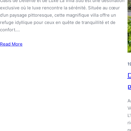
Oasis de Détente et de Luxe La Villa Sud est une destination
exclusive où le luxe rencontre la sérénité. Située au cœur
d’un paysage pittoresque, cette magnifique villa offre un
refuge idyllique pour ceux en quête de tranquillité et de
confort.…
Read More
1
D
p
A
V
L
r
p