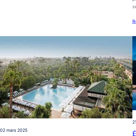
s
R
2
02 mars 2025
É