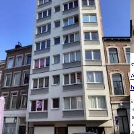
3
A
h
À
c
l
t
u