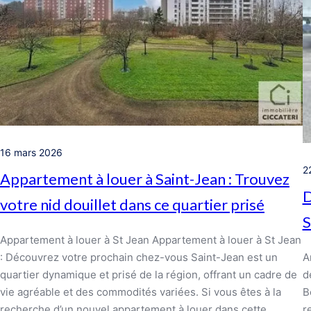
16 mars 2026
2
Appartement à louer à Saint-Jean : Trouvez
D
votre nid douillet dans ce quartier prisé
S
Appartement à louer à St Jean Appartement à louer à St Jean
: Découvrez votre prochain chez-vous Saint-Jean est un
A
quartier dynamique et prisé de la région, offrant un cadre de
d
vie agréable et des commodités variées. Si vous êtes à la
B
recherche d’un nouvel appartement à louer dans cette
r