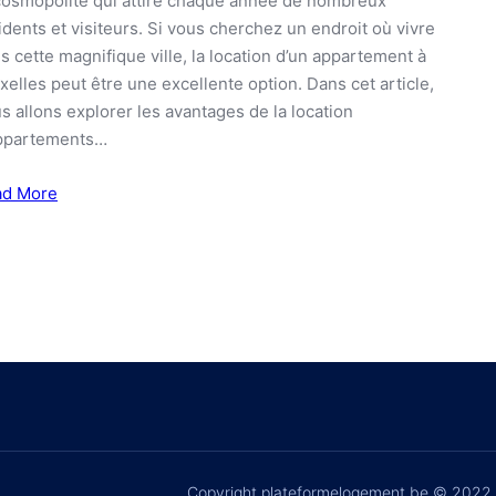
cosmopolite qui attire chaque année de nombreux
idents et visiteurs. Si vous cherchez un endroit où vivre
s cette magnifique ville, la location d’un appartement à
xelles peut être une excellente option. Dans cet article,
s allons explorer les avantages de la location
ppartements…
ad More
Copyright plateformelogement.be © 2022.