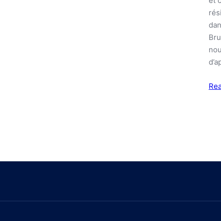
et 
rés
dan
Bru
nou
d’a
Re