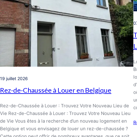
07
T
L
L
B
l
19 juillet 2026
d
Rez-de-Chaussée à Louer en Belgique
o
u
Rez-de-Chaussée à Louer : Trouvez Votre Nouveau Lieu de
c
Vie Rez-de-Chaussée à Louer : Trouvez Votre Nouveau Lieu
de Vie Vous êtes à la recherche d’un nouveau logement en
R
Belgique et vous envisagez de louer un rez-de-chaussée ?
Cette option peut offrir de nombreux avantages, que ce soit